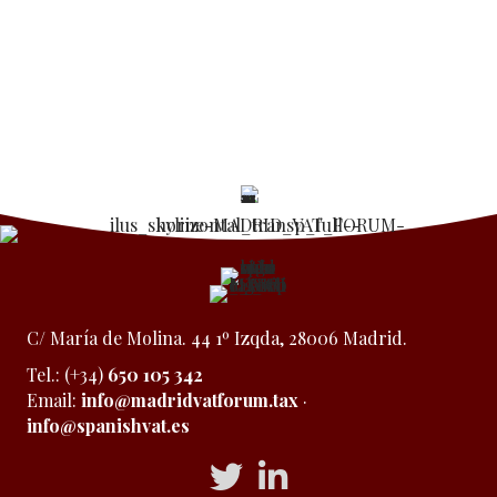
C/ María de Molina. 44 1º Izqda, 28006 Madrid.
Tel.: (+34)
650 105 342
Email:
info@madridvatforum.tax
·
info@spanishvat.es
Acceso a Twitter
Acceso a Linkedin