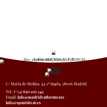
C/ María de Molina. 44 1º Izqda, 28006 Madrid.
Tel.: (+34)
650 105 342
Email:
info@madridvatforum.tax
·
info@spanishvat.es