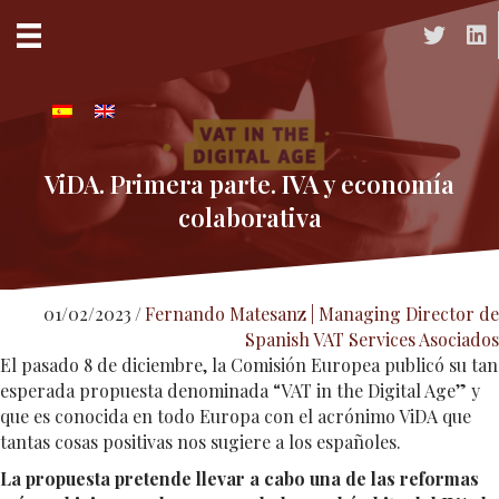
Acceso a 
Acc
ViDA. Primera parte. IVA y economía
colaborativa
01/02/2023
/
Fernando Matesanz | Managing Director de
Spanish VAT Services Asociados
El pasado 8 de diciembre, la Comisión Europea publicó su tan
esperada propuesta denominada “VAT in the Digital Age” y
que es conocida en todo Europa con el acrónimo ViDA que
tantas cosas positivas nos sugiere a los españoles.
La propuesta pretende llevar a cabo una de las reformas