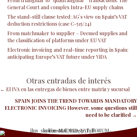
From triangular to “quadrangular” transactions. The
General Court and complex Intra-EU supply chains
The stand-still clause tested: AG´s view on Spain’s VAT
deduction restrictions (case C-515/24)
From matchmaker to supplier – Deemed supplies and
the classification of platforms under EU VAT
Electronic invoicing and real-time reporting in Spain:
anticipating Europe’s VAT future under ViDA
Otras entradas de interés
Posts
← El IVA en las entregas de bienes entre matriz y sucursal
SPAIN JOINS THE TREND TOWARDS MANDATORY
navigation
ELECTRONIC INVOICING However, some questions still
need to be clarified
→