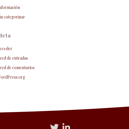
nformación
in categorizar
Meta
cceder
eed de entradas
eed de comentarios
ordPress.org
Acceso a Twitter
Acceso a Linkedin