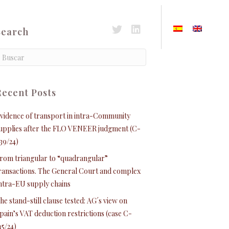
2024
Search
Acceso a Twitter
Acceso a Linkedin
Recent Posts
vidence of transport in intra-Community
upplies after the FLO VENEER judgment (C-
39/24)
rom triangular to “quadrangular”
ransactions. The General Court and complex
ntra-EU supply chains
he stand-still clause tested: AG´s view on
pain’s VAT deduction restrictions (case C-
15/24)