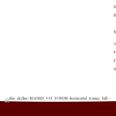
I
S
A
F
F
W