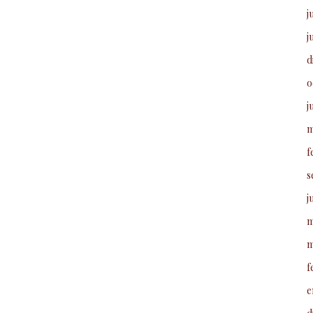
j
j
d
o
j
m
f
s
j
m
m
f
e