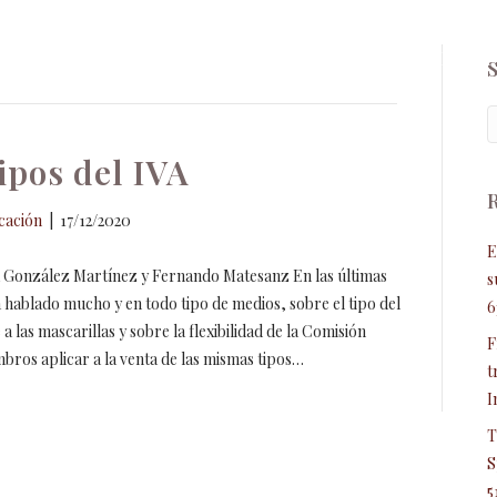
labora
Pro bono
Contacto
MADRID VAT FORUM 
ipos del IVA
ación
|
17/12/2020
E
 González Martínez y Fernando Matesanz En las últimas
s
 hablado mucho y en todo tipo de medios, sobre el tipo del
6
 a las mascarillas y sobre la flexibilidad de la Comisión
F
bros aplicar a la venta de las mismas tipos…
t
I
T
S
5