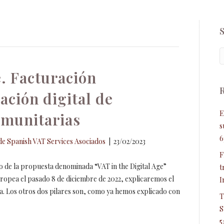
labora
Pro bono
Contacto
MADRID VAT FORUM 
. Facturación
cación digital de
E
omunitarias
s
6
e Spanish VAT Services Asociados
|
23/02/2023
F
o de la propuesta denominada “VAT in the Digital Age”
t
ropea el pasado 8 de diciembre de 2022, explicaremos el
I
sma. Los otros dos pilares son, como ya hemos explicado con
T
S
5