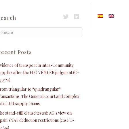
2024
Search
Acceso a Twitter
Acceso a Linkedin
Recent Posts
vidence of transport in intra-Community
upplies after the FLO VENEER judgment (C-
39/24)
rom triangular to “quadrangular”
ransactions. The General Court and complex
ntra-EU supply chains
he stand-still clause tested: AG´s view on
pain’s VAT deduction restrictions (case C-
15/24)