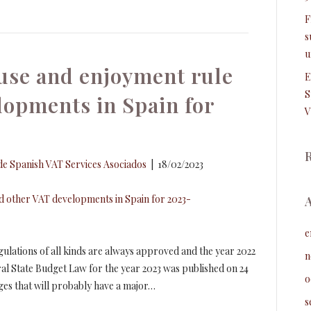
F
s
u
use and enjoyment rule
E
S
lopments in Spain for
V
e Spanish VAT Services Asociados
|
18/02/2023
e
egulations of all kinds are always approved and the year 2022
n
ral State Budget Law for the year 2023 was published on 24
o
es that will probably have a major…
s