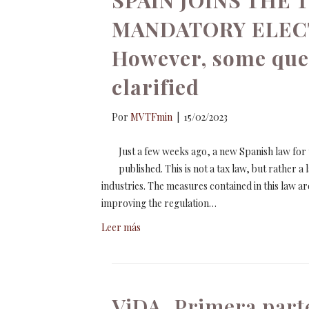
SPAIN JOINS THE
MANDATORY ELEC
However, some quest
clarified
Por
MVTFmin
|
15/02/2023
Just a few weeks ago, a new Spanish law for 
published. This is not a tax law, but rather 
industries. The measures contained in this law a
improving the regulation…
Leer más
ViDA. Primera part