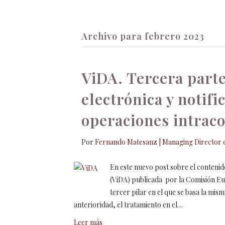
Inicio
Fundación
Actividades
Co
Archivo para febrero 2023
ViDA. Tercera parte
electrónica y notifi
operaciones intrac
Por
Fernando Matesanz | Managing Director d
En este nuevo post sobre el contenid
(ViDA) publicada por la Comisión Eu
tercer pilar en el que se basa la mi
anterioridad, el tratamiento en el…
Leer más