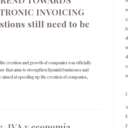
 TREND TOWARDS
d
TRONIC INVOICING
n
a
ions still need to be
j
a
m
d
the creation and growth of companies was officially
o
a law that aims to strengthen Spanish businesses and
s
re aimed at speeding up the creation of companies,
A
E
e. IVA y economía
F