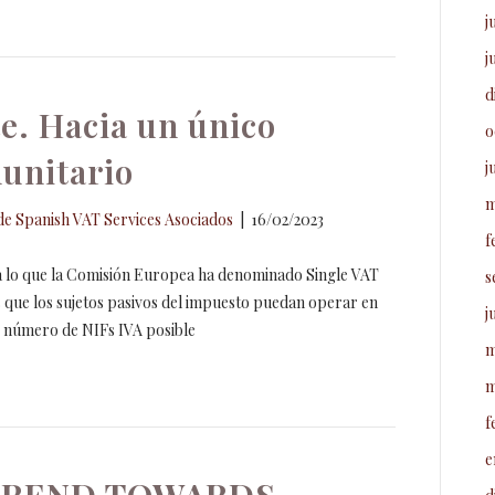
j
j
d
e. Hacia un único
o
munitario
j
m
e Spanish VAT Services Asociados
|
16/02/2023
f
a lo que la Comisión Europea ha denominado Single VAT
s
s que los sujetos pasivos del impuesto puedan operar en
j
r número de NIFs IVA posible
m
m
f
e