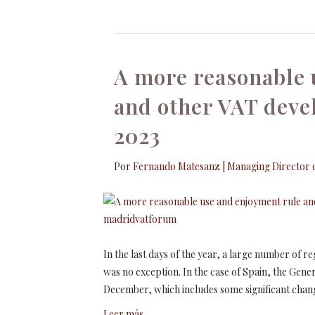
A more reasonable 
and other VAT deve
2023
Por
Fernando Matesanz | Managing Director d
In the last days of the year, a large number of r
was no exception. In the case of Spain, the Gene
December, which includes some significant chang
Leer más