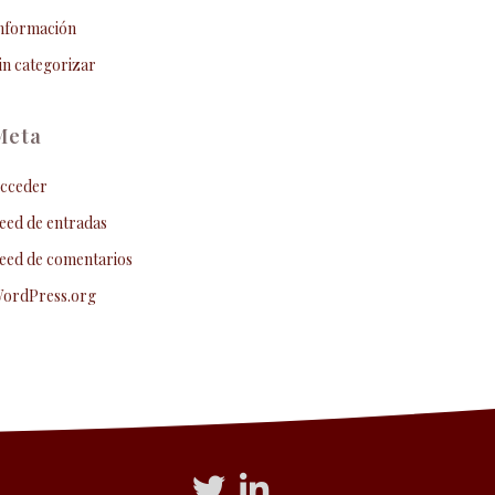
nformación
in categorizar
Meta
cceder
eed de entradas
eed de comentarios
ordPress.org
Acceso a Twitter
Acceso a Linkedin