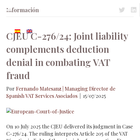
Información
Acceso a 
Acc
CJEU C-276/24: Joint liability
complements deduction
denial in combating VAT
fraud
Por
Fernando Matesanz | Managing Director de
Spanish VAT Services Asociados
|
15/07/2025
On 10 July 2025 the CJEU delivered its judgment in Case
C-276/24. The ruling interprets Article 205 of the VAT