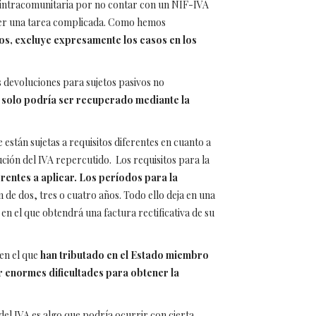
ga intracomunitaria por no contar con un NIF-IVA
e ser una tarea complicada. Como hemos
dos, excluye expresamente los casos en los
as devoluciones para sujetos pasivos no
o
solo podría ser recuperado mediante la
están sujetas a requisitos diferentes en cuanto a
ución del IVA repercutido. Los requisitos para la
rentes a aplicar. Los períodos para la
 de dos, tres o cuatro años. Todo ello deja en una
 en el que obtendrá una factura rectificativa de su
 en el que
han tributado en el Estado miembro
r enormes dificultades para obtener la
del IVA es algo que podría ocurrir con cierta