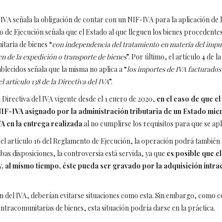
l IVA señala la obligación de contar con un NIF-IVA para la aplicación de
nto de Ejecución señala que el Estado al que lleguen los bienes proceden
taria de bienes “
con independencia del tratamiento en materia del impue
n de la expedición o transporte de bienes
”. Por último, el artículo 4 de
blecidos señala que la misma no aplica a “
los importes de IVA facturados 
l artículo 138 de la Directiva del IVA
”.
 Directiva del IVA vigente desde el 1 enero de 2020,
en el caso de que el
IF-IVA asignado por la administración tributaria de un Estado miembr
 en la entrega realizada
al no cumplirse los requisitos para que se apl
el artículo 16 del Reglamento de Ejecución, la operación podrá también
bas disposiciones, la controversia está servida, ya que
es posible que el
, al mismo tiempo, éste pueda ser gravado por la adquisición intr
n del IVA, deberían evitarse situaciones como esta. Sin embargo, como c
intracomunitarias de bienes, esta situación podría darse en la práctica.