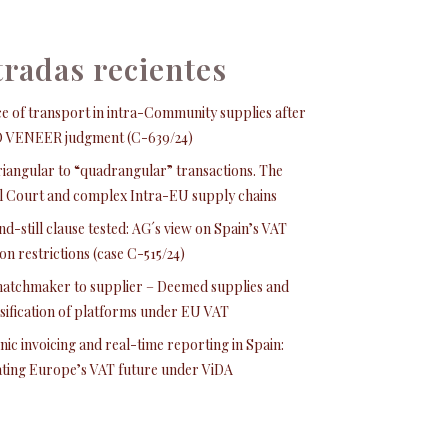
radas recientes
e of transport in intra-Community supplies after
O VENEER judgment (C-639/24)
iangular to “quadrangular” transactions. The
 Court and complex Intra-EU supply chains
nd-still clause tested: AG´s view on Spain’s VAT
on restrictions (case C-515/24)
atchmaker to supplier – Deemed supplies and
ssification of platforms under EU VAT
nic invoicing and real-time reporting in Spain:
ating Europe’s VAT future under ViDA