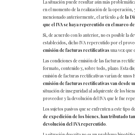
La situación puede resultar aún más problemática
en el momento de la realización de la operación,
mencionado anteriormente, el artículo 4 de
la D
que el IVA se haya repercutido en el marco d
Si, de acuerdo con lo anterior, no es posible la d
establecidos, dicho IVA repercutido por el prov
emisión de facturas rectificativas
una vez que e
Las condiciones de emisión de las facturas rectif
formato, contenido y, sobre todo, plazo. Esta disp
emisión de facturas rectificativas varían de unos
emisión de facturas rectificativas van desde un
situación de inseguridad al adquirente de los bien
proveedor y la devolución del IVA que le fue rep
Los sujetos pasivos que se enfrenten a este tipo d
de expedición de los bienes, han tributado t
devolución del IVA repercutido
.
La situación descrita no es un problema hipotétic