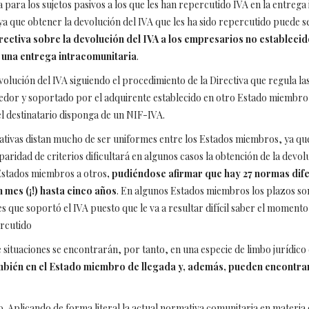
 para los sujetos pasivos a los que les han repercutido IVA en la entre
 ya que obtener la devolución del IVA que les ha sido repercutido pued
irectiva sobre la devolución del IVA a los empresarios no estableci
e una entrega intracomunitaria
.
evolución del IVA siguiendo el procedimiento de la Directiva que regula l
eedor y soportado por el adquirente establecido en otro Estado miembr
l destinatario disponga de un NIF-IVA.
icativas distan mucho de ser uniformes entre los Estados miembros, ya que 
aridad de criterios dificultará en algunos casos la obtención de la devol
 Estados miembros a otros
, pudiéndose afirmar que hay 27 normas dife
 mes (¡!) hasta cinco años
. En algunos Estados miembros los plazos son
es que soportó el IVA puesto que le va a resultar difícil saber el momento
ercutido
e situaciones se encontrarán, por tanto, en una especie de limbo jurídico
ambién en el Estado miembro de llegada y, además, pueden encontra
o. Aplicando de forma literal la actual normativa comunitaria en materia 