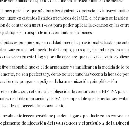
ificar determinados aspectos del comercio intracomunitario de bienes.
emas prácticos que afectan a las siguientes operaciones intracomunitaria
enen lugar en distintos Estados miembros de la UE, el régimen aplicable 
ción de contar con un NIF-IVA para poder aplicar la exención en las entr
 justifique el transporte intracomunitario de bienes.
pidas es porque son, en realidad, medidas provisionales hasta que entre 
de alcanzar en un corto período de tiempo, pero que, sin embargo, es una
arias veces en este blog y por ello creemos que no es necesario explica
jetivo razonable que es el de armonizar y simplificar en la medida de lo po
rmente, no son perfectas y, como ocurre muchas veces a la hora de pon
cación que pongan en peligro dicha armonización y simplificación.
enero de 2020, referida a la obligación de contar con un NIF-IVA para p
ciones de doble imposición y de IVA irrecuperable que deberían ser evita
clave de su correcto funcionamiento.
otencialmente irrecuperable se pueden llegar a producir como consecuen
Reglamento de Ejecución del IVA 282/2011 y el artículo 4 de la Direct