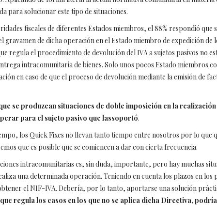
a para solucionar este tipo de situaciones.
oridades fiscales de diferentes Estados miembros, el 88% respondió que s
o el gravamen de dicha operación en el Estado miembro de expedición de l
que regula el procedimiento de devolución del IVA a sujetos pasivos no es
 entrega intracomunitaria de bienes. Solo unos pocos Estado miembros c
ción en caso de que el proceso de devolución mediante la emisión de fact
 que se produzcan situaciones de doble imposición en la realizació
uperar para el sujeto pasivo que las
soportó
.
iempo, los Quick Fixes no llevan tanto tiempo entre nosotros por lo que q
mos que es posible que se comiencen a dar con cierta frecuencia.
ones intracomunitarias es, sin duda, importante, pero hay muchas situa
ealiza una determinada operación. Teniendo en cuenta los plazos en los 
tener el NIF-IVA. Debería, por lo tanto, aportarse una solución práctic
, que regula los casos en los que no se aplica dicha Directiva, podr