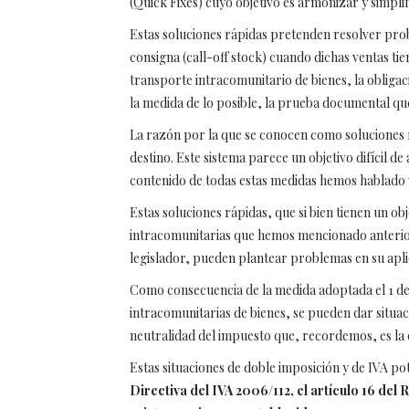
(Quick Fixes) cuyo objetivo es armonizar y simpl
Estas soluciones rápidas pretenden resolver probl
consigna (call-off stock) cuando dichas ventas ti
transporte intracomunitario de bienes, la obliga
la medida de lo posible, la prueba documental que
La razón por la que se conocen como soluciones rá
destino. Este sistema parece un objetivo difícil 
contenido de todas estas medidas hemos hablado v
Estas soluciones rápidas, que si bien tienen un ob
intracomunitarias que hemos mencionado anterio
legislador, pueden plantear problemas en su apli
Como consecuencia de la medida adoptada el 1 de 
intracomunitarias de bienes, se pueden dar situa
neutralidad del impuesto que, recordemos, es la 
Estas situaciones de doble imposición y de IVA p
Directiva del IVA 2006/112, el artículo 16 del 