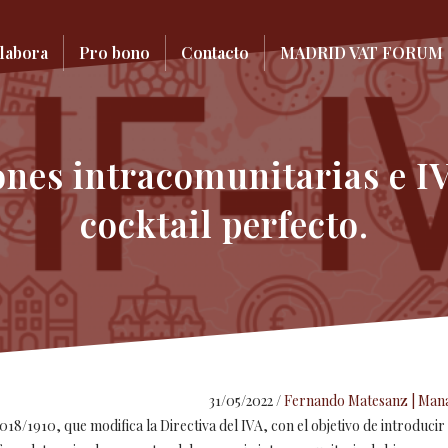
labora
Pro bono
Contacto
MADRID VAT FORUM 
ones intracomunitarias e IV
cocktail perfecto.
31/05/2022
/
Fernando Matesanz | Mana
2018/1910, que modifica la Directiva del IVA, con el objetivo de introduci