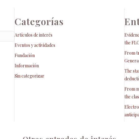
Categorías
Ent
Artículos de interés
Evidenc
the FL
Eventos y actividades
From tr
Fundación
General
Información
The sta
Sin categorizar
deducti
From m
the cla
Electro
anticip