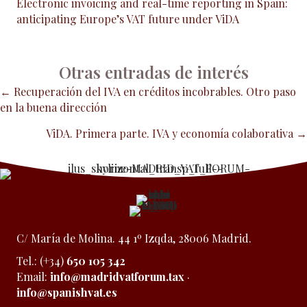
Electronic invoicing and real-time reporting in Spain:
anticipating Europe’s VAT future under ViDA
Otras entradas de interés
Posts
← Recuperación del IVA en créditos incobrables. Otro paso
en la buena dirección
navigation
ViDA. Primera parte. IVA y economía colaborativa →
C/ María de Molina. 44 1º Izqda, 28006 Madrid.
Tel.: (+34)
650 105 342
Email:
info@madridvatforum.tax
·
info@spanishvat.es