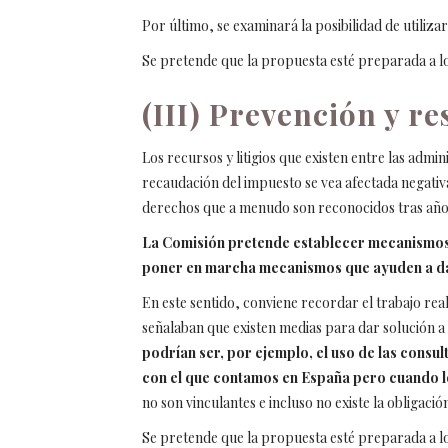
Por último, se examinará la posibilidad de utiliza
Se pretende que la propuesta esté preparada a lo
(III) Prevención y re
Los recursos y litigios que existen entre las admi
recaudación del impuesto se vea afectada negativa
derechos que a menudo son reconocidos tras año
La Comisión pretende establecer mecanismos p
poner en marcha mecanismos que ayuden a dar
En este sentido, conviene recordar el trabajo re
señalaban que existen medias para dar solución a
podrían ser, por ejemplo, el uso de las consul
con el que contamos en España pero cuando l
no son vinculantes e incluso no existe la obligaci
Se pretende que la propuesta esté preparada a lo