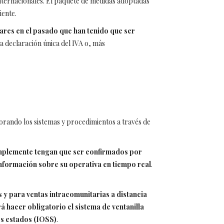
internacionales. El paquete de medidas adoptadas
iente.
ares en el pasado que han tenido que ser
 declaración única del IVA o, más
jorando los sistemas y procedimientos a través de
implemente tengan que ser confirmados por
nformación sobre su operativa en tiempo real
.
 y para ventas intracomunitarias a distancia
 hacer obligatorio el sistema de ventanilla
os estados (IOSS)
.