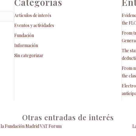
Categorías
Ent
Artículos de interés
Evidenc
the FL
Eventos y actividades
From tr
Fundación
General
Información
The sta
Sin categorizar
deducti
From m
the cla
Electro
anticip
Otras entradas de interés
 la Fundación Madrid VAT Forum
L