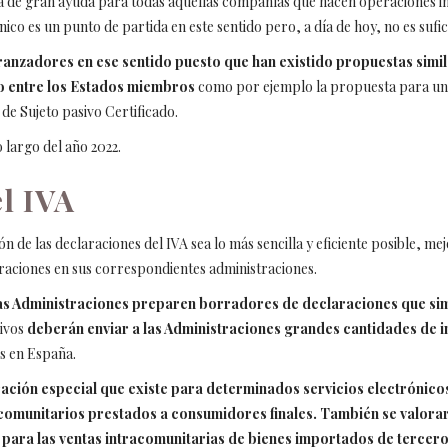
ida de gran ayuda para todas aquellas compañías que hacen operaciones 
nico es un punto de partida en este sentido pero, a día de hoy, no es sufic
nzadores en ese sentido puesto que han existido propuestas simil
o entre los Estados miembros
como por ejemplo la propuesta para una
de Sujeto pasivo Certificado.
 largo del año 2022.
el IVA
de las declaraciones del IVA sea lo más sencilla y eficiente posible, me
araciones en sus correspondientes administraciones.
, las Administraciones preparen borradores de declaraciones que s
sivos
deberán enviar a las Administraciones grandes cantidades de i
s en España.
ración especial que existe para determinados servicios electrónicos
acomunitarios prestados a consumidores finales. También se valorará
021 para las ventas intracomunitarias de bienes importados de tercer