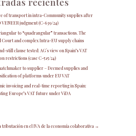
radas recientes
e of transport in intra-Community supplies after
O VENEER judgment (C-639/24)
iangular to “quadrangular” transactions. The
 Court and complex Intra-EU supply chains
nd-still clause tested: AG´s view on Spain’s VAT
on restrictions (case C-515/24)
atchmaker to supplier – Deemed supplies and
ssification of platforms under EU VAT
nic invoicing and real-time reporting in Spain:
ating Europe’s VAT future under ViDA
a tributación en el IVA de la economía colaborativa →