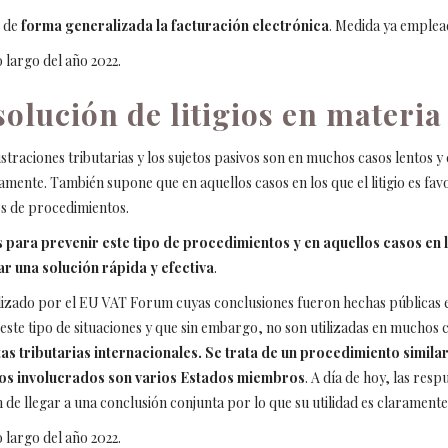
r de
forma generalizada la facturación electrónica
. Medida ya emplead
 largo del año 2022.
solución de litigios en materia
nistraciones tributarias y los sujetos pasivos son en muchos casos lentos 
mente. También supone que en aquellos casos en los que el litigio es favo
s de procedimientos.
ara prevenir este tipo de procedimientos y en aquellos casos en l
 una solución rápida y efectiva
.
alizado por el EU VAT Forum cuyas conclusiones fueron hechas públicas e
 este tipo de situaciones y que sin embargo, no son utilizadas en mucho
tas tributarias internacionales. Se trata de un procedimiento similar
os involucrados son varios Estados miembros
. A día de hoy, las res
ón de llegar a una conclusión conjunta por lo que su utilidad es clarament
 largo del año 2022.