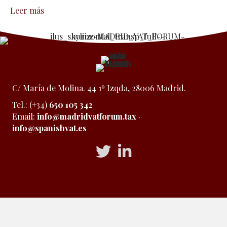
Leer más
C/ María de Molina. 44 1º Izqda, 28006 Madrid.
Tel.: (+34)
650 105 342
Email:
info@madridvatforum.tax
·
info@spanishvat.es
Acceso a Twitter
Acceso a Linkedin